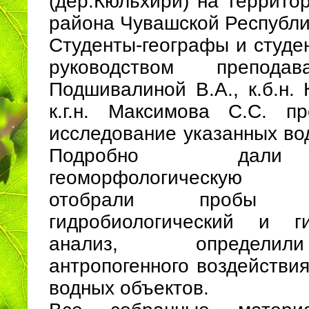
(дер.Кюльхири) на террито
района Чувашской Республи
Студенты-географы и студе
руководством преподав
Подшивалиной В.А., к.б.н. 
к.г.н. Максимова С.С. п
исследование указанных во
Подробно дали 
геоморфологическую ха
отобрали пробы
гидробиологический и ги
анализ, определи
антропогенного воздействи
водных объектов.