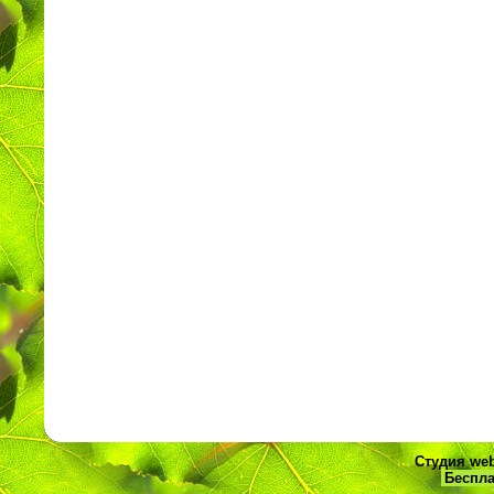
Студия web
Беспла