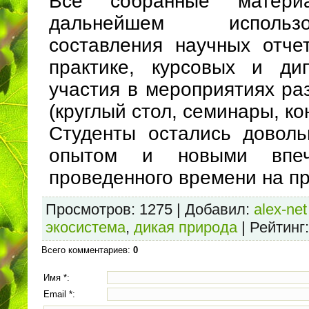
Все собранные матер
дальнейшем исполь
составления научных отче
практике, курсовых и ди
участия в мероприятиях ра
(круглый стол, семинары, к
Студенты остались довол
опытом и новыми впеч
проведенного времени на п
Просмотров
: 1275 |
Добавил
:
alex-net
экосистема
,
дикая природа
|
Рейтинг
Всего комментариев
:
0
Имя *:
Email *: