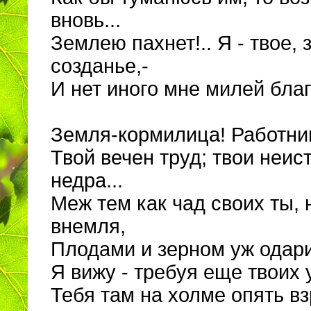
вновь...
Землею пахнет!.. Я - твое, 
созданье,-
И нет иного мне милей бла
Земля-кормилица! Работни
Твой вечен труд; твои неи
недра...
Меж тем как чад своих ты,
внемля,
Плодами и зерном уж одар
Я вижу - требуя еще твоих 
Тебя там на холме опять вз