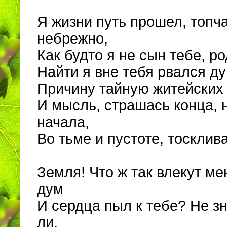
Я жизни путь прошел, топч
небрежно,
Как будто я не сын тебе, р
Найти я вне тебя рвался д
Причину тайную житейских 
И мысль, страшась конца, 
начала,
Во тьме и пустоте, тосклив
Земля! Что ж так влекут м
дум
И сердца пыл к тебе? Не зн
ли,