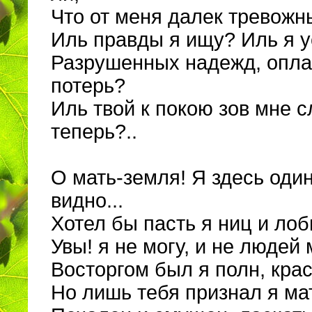
Что от меня далек тревож
Иль правды я ищу? Иль я у
Разрушенных надежд, опл
потерь?
Иль твой к покою зов мне 
теперь?..
О мать-земля! Я здесь оди
видно...
Хотел бы пасть я ниц и лобы
Увы! я не могу, и не людей 
Восторгом был я полн, кра
Но лишь тебя признал я ма