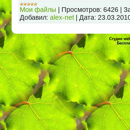
Мои файлы
|
Просмотров:
6426
|
З
Добавил:
alex-net
|
Дата:
23.03.201
Студия web
Беспла