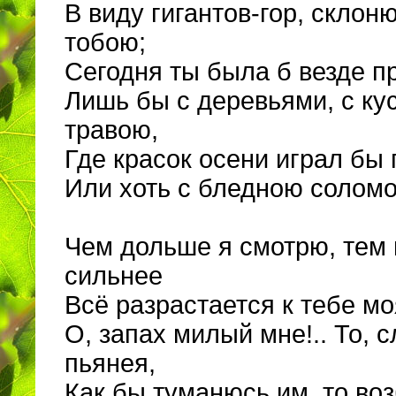
В виду гигантов-гор, склон
тобою;
Сегодня ты была б везде п
Лишь бы с деревьями, с ку
травою,
Где красок осени играл бы 
Или хоть с бледною соломо
Чем дольше я смотрю, тем
сильнее
Всё разрастается к тебе м
О, запах милый мне!.. То, 
пьянея,
Как бы туманюсь им, то во