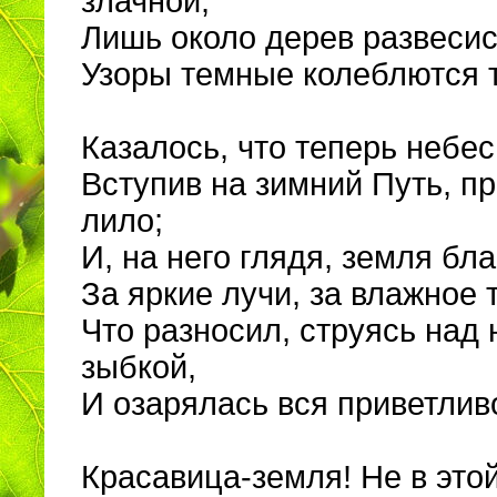
злачной;
Лишь около дерев развесис
Узоры темные колеблются 
Казалось, что теперь небес
Вступив на зимний Путь, п
лило;
И, на него глядя, земля бл
За яркие лучи, за влажное 
Что разносил, струясь над 
зыбкой,
И озарялась вся приветлив
Красавица-земля! Не в это