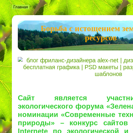
Главная
Борьба с истощением зе
ресурсов
Сайт является участн
экологического форума
«Зелен
номинации
«Современные техн
природы»
– конкурс сайто
Internet
е по экологической и