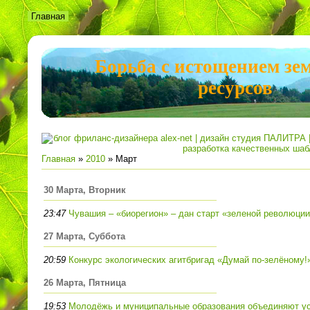
Главная
Борьба с истощением зе
ресурсов
Главная
»
2010
»
Март
30 Марта, Вторник
23:47
Чувашия – «биорегион» – дан старт «зеленой революци
27 Марта, Суббота
20:59
Конкурс экологических агитбригад «Думай по-зелёному!
26 Марта, Пятница
19:53
Молодёжь и муниципальные образования объединяют ус