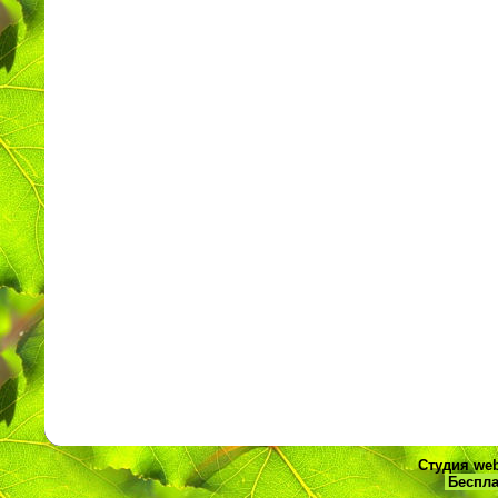
Студия web
Беспла