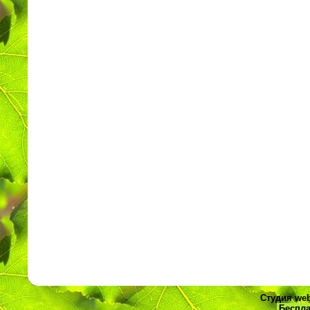
Студия web
Беспла