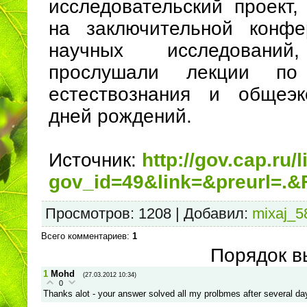
исследовательский проект,
на заключительной конф
научных исследований
прослушали лекции по
естествознания и общеэк
дней рождений.
Источник:
http://gov.cap.ru/
gov_id=49&link=&preurl=.
Просмотров
: 1208 |
Добавил
:
mixaj_5
Всего комментариев
:
1
Порядок в
1
Mohd
(27.03.2012 10:34)
0
Thanks alot - your answer solved all my prolbmes after several da