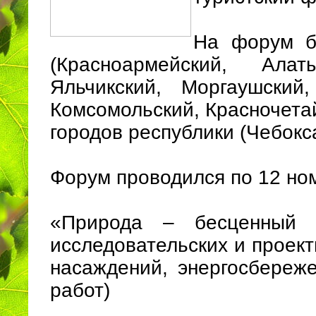
На форум б
(Красноармейский, Алат
Яльчикский, Моргаушский
Комсомольский, Красночетай
городов республики (Чебокс
Форум проводился по 12 но
«Природа – бесценный 
исследовательских и проек
насаждений, энергосбереж
работ)