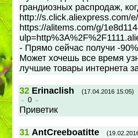
грандиозных распродаж, ко
http://s.click.aliexpress.com
https://alitems.com/g/1e8d1
ulp=http%3A%2F%2F1111.al
- Прямо сейчас получи -90
Может хочешь все время узна
лучшие товары интернета з
32
Erinaclish
(17.04.2016 15:05)
0
Приветик
31
AntCreeboatitte
(19.02.201