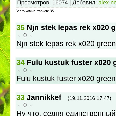
Просмотров
: 16074 |
Добавил
:
alex-ne
Всего комментариев
:
35
35
Njn stek lepas rek x020 
0
Njn stek lepas rek x020 green
34
Fulu kustuk fuster x020 
0
Fulu kustuk fuster x020 green
33
Jannikkef
(19.11.2016 17:47)
0
Ну что, седня единственный