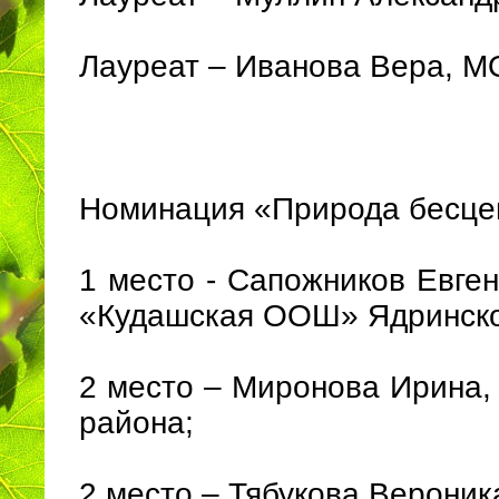
Лауреат – Иванова Вера, М
Номинация «Природа бесценн
1 место - Сапожников Евге
«Кудашская ООШ» Ядринско
2 место – Миронова Ирина
района;
2 место – Тябукова Верони