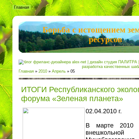
Главная
Борьба с истощением зе
ресурсов
Главная
»
2010
»
Апрель
»
05
ИТОГИ Республиканского эколог
форума «Зеленая планета»
02.04.2010 г.
В марте 2010 
внешкольной