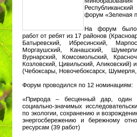
Минобразования
Республиканский
форум «Зеленая п
На форум было
работ от ребят из 17 районов (Красноа
Батыревский, Ибресинский, Марпос
Моргаушский, Канашский, Шумерлин
Вурнарский, Комсомольский, Красноч
Козловский, Цивильский, Аликовский) и
(Чебоксары, Новочебоксарск, Шумерля,
Форум проводился по 12 номинациям:
«Природа – бесценный дар, один 
социально-значимых исследовательск
по экологии, сохранению и возрожден
энергосбережению и бережному отн
ресурсам (39 работ)