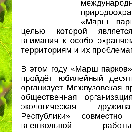
международ
природоох
«Марш парк
целью которой являетс
внимания к особо охраня
территориям и их проблема
В этом году «Марш парков»
пройдёт юбилейный десят
организует Межвузовская п
общественная организаци
экологическая дружи
Республики» совместн
внешкольной рабо