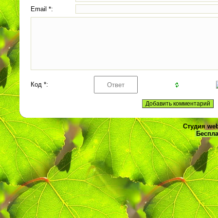
Email *:
Код *:
Студия web
Беспла