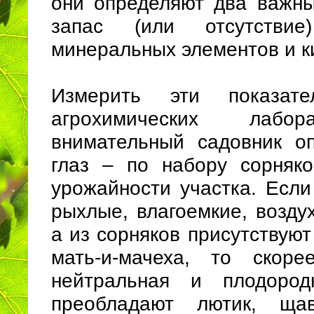
они определяют два важны
запас (или отсутствие
минеральных элементов и к
Измерить эти показа
агрохимических лабо
внимательный садовник о
глаз – по набору сорняко
урожайности участка. Если
рыхлые, влагоемкие, возду
а из сорняков присутствуют
мать-и-мачеха, то скоре
нейтральная и плодоро
преобладают лютик, ща