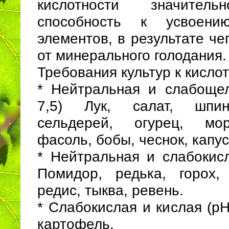
кислотности значитель
способность к усвоени
элементов, в результате че
от минерального голодания.
Требования культур к кисло
* Нейтральная и слабощел
7,5) Лук, салат, шпин
сельдерей, огурец, мор
фасоль, бобы, чеснок, капус
* Нейтральная и слабокисл
Помидор, редька, горох,
редис, тыква, ревень.
* Слабокислая и кислая (рН
картофель.