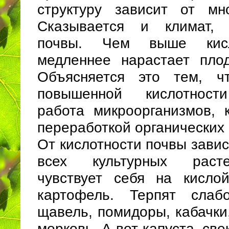
структуру зависит от мн
Сказывается и климат, 
почвы. Чем выше кисл
медленнее нарастает пло
Объясняется это тем, ч
повышенной кислотност
работа микроорганизмов, 
переработкой органических 
От кислотности почвы завис
всех культурных раст
чувствует себя на кисло
картофель. Терпят слаб
щавель, помидоры, кабачки,
морковь. А вот капуста, свек