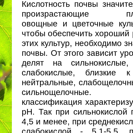
Кислотность почвы значите
произрастающие плод
овощные и цветочные куль
чтобы обеспечить хороший 
этих культур, необходимо з
почвы. От этого зависит ур
делят на сильнокислые, 
слабокислые, близкие к
нейтральные, слабощелочн
сильнощелочные. П
классификация характеризу
рН. Так при сильнокислой 
4,5 и менее, при среднекисло
слабокислой - 5,1-5,5, 