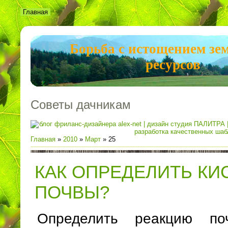
Главная
Борьба с истощением зе
ресурсов
Советы дачникам
Главная
»
2010
»
Март
»
25
КАК ОПРЕДЕЛИТЬ КИ
ПОЧВЫ?
Определить реакцию п