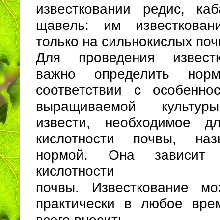
известковании редис, каб
щавель: им известкован
только на сильнокислых поч
Для проведения извест
важно определить нор
соответствии с особенно
выращиваемой культуры
извести, необходимое д
кислотности почвы, на
нормой. Она зависит
кислотности
почвы. Известкование мо
практически в любое вре
всего вносить